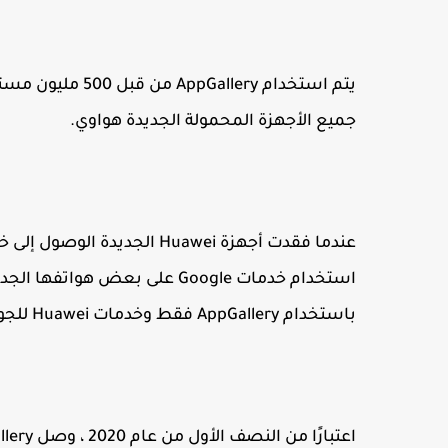
جميع الأجهزة المحمولة الجديدة هواوي.
باستخدام AppGallery فقط وخدمات Huawei للجوال (HMS) دون تثبيت خدمات Google Play عليها.