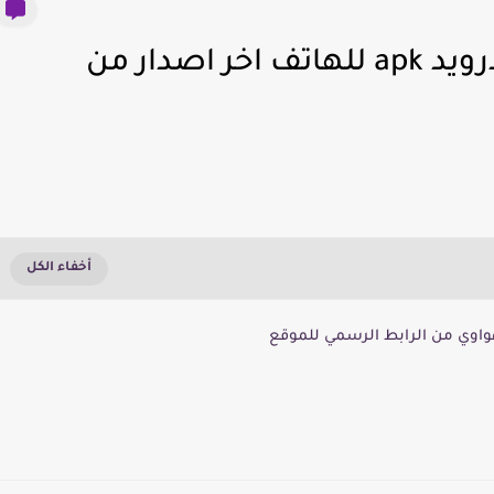
تحميل تطبيق آب جاليري للأندرويد apk للهاتف اخر اصدار من