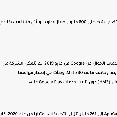
يتم استخدام AppGallery من قبل 500 مليون مستخدم نشط على 800 مليون جهاز هواوي، ويأتي مثبتا مسبقا مع
عندما فقدت أجهزة Huawei الجديدة الوصول إلى خدمات الجوال من Google في مايو 2019، لم تتمكن الشركة من
استخدام خدمات Google على بعض هواتفها الجديدة، وخاصة هاتف Mate 30، وبدأت في إصدار هواتفها
اعتبارًا من النصف الأول من عام 2020 ، وصل AppGallery إلى 261 مليار تنزيل للتطبيقات، اعتبارا م