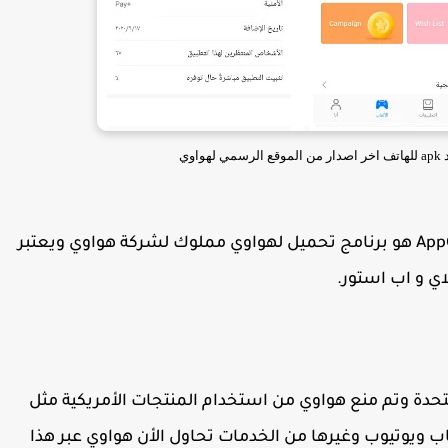
وي
تحميل تطبيق آب جاليري للأندرويد: برنامج AppGallery هو برنامج تحميل لهواوي مملوك لشركة هواوي ويعتبر
اي و اب استور.
تحدة وتم منع هواوي من استخدام المنتجات الأمريكية مثل
ب ويوتيوب وغيرها من الخدمات تحاول الأن هواوي عبر هذا