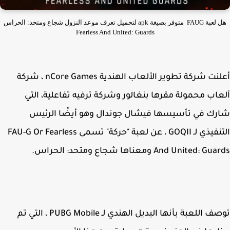
هل لعبة FAUG متوفر بصيغة apk لتحميل تعرف موعد النزول شجاع ومتحد: الحراس
Fearless And United: Guards
أعلنت شركة تطوير الألعاب الهندية nCore Games ، شركة
اب محمولة مقرها بنغالور وشركة ترفيه تفاعلية، التي
ك في تأسيسها فيشال جوندال وهو أيضًا الرئيس
التنفيذي لـ GOQII ، عن لعبة "حركة" تسمى FAU-G Or Fearless
And United:  ومعناها شجاع ومتحد: الحراس.
توصف اللعبة بأنها البديل الهندي لـ PUBG Mobile ، التي تم