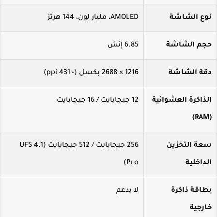
وع الشاشة
AMOLED، مليار لون، 144 هرتز
جم الشاشة
6.85 إنش
قة الشاشة
1216 × 2688 بكسل (~431 ppi)
لذاكرة العشوائية
12 جيجابايت / 16 جيجابايت
عة التخزين
256 جيجابايت / 512 جيجابايت (UFS 4.1
داخلية
Pro)
طاقة ذاكرة
لا يدعم
ارجية