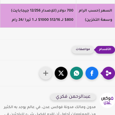
لسعر (حسب الرام
700 دولار (للإصدار 12/256 جيجابايت)
سعة التخزين)
800$ لــ 512/16 1000$ لــ 1 تيرا /24 رام
مواصفات
عبدالرحمن فكري
مدون ومالك مدونة فوكس عدن، في عالم يوجد به الكثير
من المعلومات أحاول أن اقدم افضل شيء للباحثين في