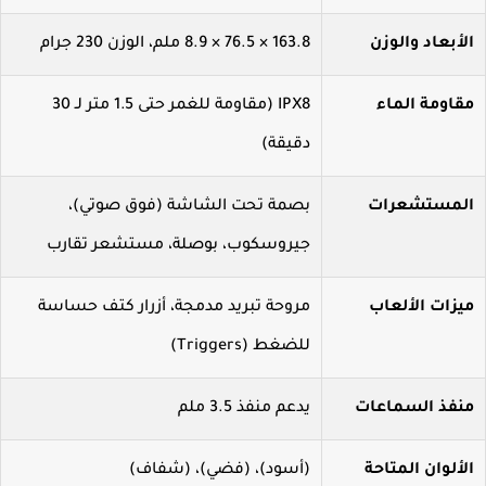
أبعاد والوزن
163.8 × 76.5 × 8.9 ملم، الوزن 230 جرام
قاومة الماء
IPX8 (مقاومة للغمر حتى 1.5 متر لـ 30
دقيقة)
لمستشعرات
بصمة تحت الشاشة (فوق صوتي)،
جيروسكوب، بوصلة، مستشعر تقارب
يزات الألعاب
مروحة تبريد مدمجة، أزرار كتف حساسة
للضغط (Triggers)
نفذ السماعات
يدعم منفذ 3.5 ملم
ألوان المتاحة
(أسود)، (فضي)، (شفاف)