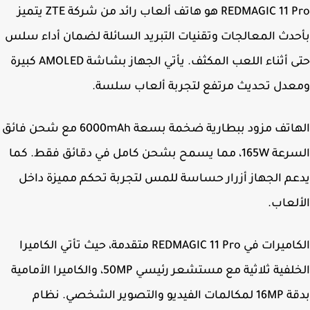
REDMAGIC 11 Pro هو هاتف ألعاب رائد من شركة ZTE يتميز
دث المعالجات وتقنيات التبريد السائلة لضمان أداء سلس
حتى أثناء اللعب المكثف. يأتي الجهاز بشاشة AMOLED كبيرة
دل تحديث مرتفع لتجربة ألعاب سلسة.
الهاتف مزود ببطارية ضخمة بسعة 6000mAh مع شحن فائق
السرعة 165W، مما يسمح بشحن كامل في دقائق فقط. كما
م الجهاز أزرار حساسة للمس لتجربة تحكم مميزة داخل
لعاب.
الكاميرات في REDMAGIC 11 Pro متقدمة، حيث تأتي الكاميرا
الخلفية ثلاثية مع مستشعر رئيسي 50MP، والكاميرا الأمامية
بدقة 16MP لمكالمات الفيديو والتصوير الشخصي. نظام