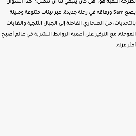
حه اللعبة هو: "هل كان ينبغي لنا أن نتصل؟" هذا السؤال
يضع Sam ورفاقه في رحلة جديدة، عبر بيئات متنوعة ومليئة
تحديات، من الصحاري القاحلة إلى الجبال الثلجية والغابات
وحلة، مع التركيز على أهمية الروابط البشرية في عالم أصبح
ر عزلة.