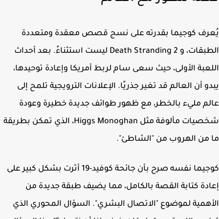
رف كوجيما بقدرته على نسج قصص معقدة ومتعددة
بقات، و
Death Stranding 2
ليست استثناءً. بعد أحداث
عبة الأولى، حيث سعى سام لربط أمريكا وإعادة توحيدها،
و أن العالم قد تغير جذريًا. الإعلانات الترويجية تلمح إلى
م مليء بالخطر، مع ظهور طوائف جديدة خطيرة وعودة
شخصيات مألوفة مثل Higgs Monoghan، الذي تمكن بطريقة
من الهروب من "الشاطئ".
كوجيما نفسه صرح بأن جائحة كوفيد-19 أثرت بشكل كبير على
دة كتابة القصة بالكامل، مما يضيف طبقة جديدة من
همية لموضوع
"الاتصال البشري"
. السؤال المحوري الذي