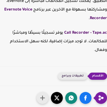
التطبيق. يمكنك تسجيل المكالمات مباشرة إلى Evernote،
اركتها بسهولة مع الآخرين عبر برنامج
Evernote Voice
.
Record
Call Recorder - Tape
يوفر تسجيلًا بسيطًا ومباشرًا
كالمات. لا توجد ميزات إضافية، لكنه سهل الاستخدام
عال.
تطبيقات وبرامج