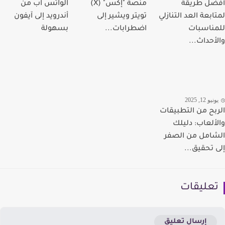
ل طريقة
منصة "إكس" (X)
الواتس آب من
ابعة العد التنازلي
تويتر ويشير إلى
أندرويد إلى آيفون
ناسبات
اضطرابات...
بسهولة
أحداث...
يو 12, 2025
بح من التطبيقات
ألعاب: دليلك
امل من الصفر
 تحقيق...
عليقات
إرسال تعليق