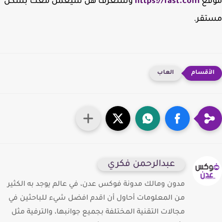
قع
https://fast.com
وستعرف هل سيعمل معك بشكل
تقر.
العاب
عبدالرحمن فكري
مدون ومالك مدونة فوكس عدن، في عالم يوجد به الكثير
من المعلومات أحاول أن اقدم افضل شيء للباحثين في
مجالات التقنية المختلفة بجميع جوانبها، والترفية مثل