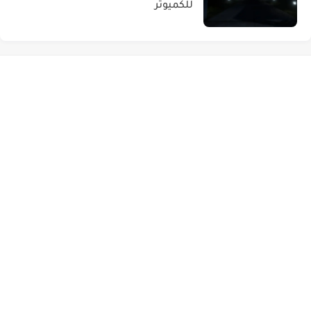
للكميوتر