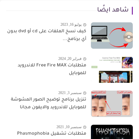
شاهد ايضًا
يوليو 16, 2023
كيف نسخ الملفات على cd أو dvd بدون
أي برنامج...
فبراير 20, 2024
متطلبات Free Fire MAX للاندرويد
للموبايل
سبتمبر 3, 2021
تنزيل برنامج توضيح الصور المشوشة
للموبايل للاندرويد والايفون مجانا
سبتمبر 10, 2021
متطلبات تشغيل Phasmophobia