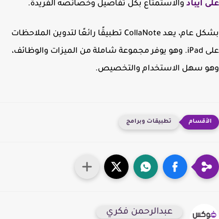
 ايباد
والاستمتاع بكل تفاصيل وخصائصه الفريدة.
بشكل عام، يعد CollaNote تطبيقًا رائعًا لتدوين الملاحظات
على iPad. وهو يوفر مجموعة شاملة من الميزات والوظائف،
و سهل الاستخدام والتخصيص.
تطبيقات وبرامج
عبدالرحمن فكري