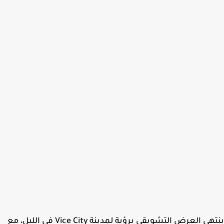
ينتهي العرض التشويقي برؤية لمدينة Vice City في الليل، مع