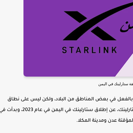
ة ستارلينك في اليمن
 بالفعل في بعض المناطق من البلاد، ولكن ليس على نطاق
واسع. أعلنت شركة سبيس إكس، التي تمتلك ستارلينك، عن إطلاق ستارلينك في اليمن في عام 2023، وبدأت
ؤقتة عدن ومدينة المكلا.