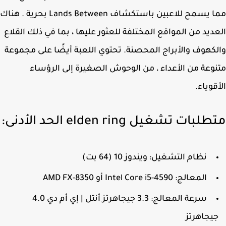
مما يسمح للاعبين باستكشاف Lands Between بحرية . هناك
ديد من المواقع المختلفة للعثور عليها ، بما في ذلك القلاع
كهوف والأبراج المحصنة. تحتوي اللعبة أيضًا على مجموعة
وعة من الأعداء ، من الوحوش الصغيرة إلى الرؤساء
قوياء.
بات تشغيل elden ring الحد الأدنى:
نظام التشغيل: ويندوز 10 (64 بت)
المعالج: Intel Core i5-4590 أو AMD FX-8350
سرعة المعالج: 3.3 جيجاهرتز أنتل | إي أم دي 4.0
يجاهرتز