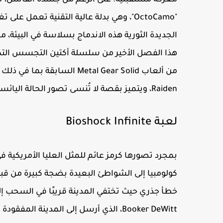
معركة مستقبلية. على الرغم من جسده الفاشل، تم
"OctoCamo"، وهي بدلة عالية التقنية تعمل 
الجديدة الثورية هذه الاندماج بسلاسة في البيئة، 
Raiden، ويتميز بقصة لا تُنسى تصور الحالة اليائسة للمستقبل كما رأينا من خلال عيون سنيك الأكبر سنا.
لعبة Bioshock Infinite
بمجرد تصورها كرمز عائم للمثل العليا الأمريكية ف
كولومبيا إلى الشواطئ البعيدة بضجة كبيرة من قب
Booker DeWitt، الذي أرسل إلى المدينة 