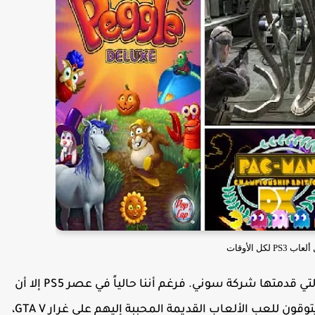
PS3 لكل الأوقات
يعتبر جهاز PS3 من أشهر لوحات التحكم للألعاب التي قدمتها شركة سوني. فرغم أننا حالياً في عصر PS5 إلا أن
كونسول PS3 لا تزال تملك عشاق كثيرين والذين يتوقون للعب الألعاب القديمة المحببة إليهم على غرار GTA V،