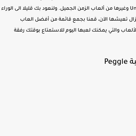
باتمان، Uncharted2، Dead Space، The Orange Box وغيرها من ألعاب الزمن الجميل. ولنعود بك قليلا الى الوراء
تزال تعيشها الآن، قمنا بجمع قائمة من أفضل العاب
ط محبي الألعاب والتي يمكنك لعبها اليوم للاستمتاع بوقتك رفقة