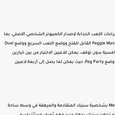
ر بلايستيشن نيتوورك من Peggle كل إجراءات اللعب الجذابة لإصدار الكمبيوتر الشخصي الأصلي، بما
في ذلك 55 مستوى من جنون ارتداد الكرة و 10 Peggle Masters القابل للفتح ووضع اللعب السريع ووضع Duel
افسية بدون توقف، يمكن للاعبين الاختيار من بين خيارين
متعددين اللاعبين: وضع المبارزة ثنائي اللاعبين، أو وضع Peg Party، حيث يمكن لما يصل إلى أربعة لاعبين
تتميز لعبة Metal Gear Solid 4: Guns of the Patriots بشخصية سنيك المتقادمة والمرهقة في وسط ساحة