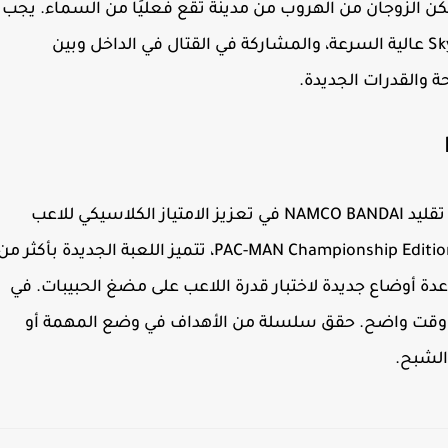
مكن الزوجان من الهروب من مدينة تقع فعليًا من السماء. يجب
أن يتعلم DeWitt محاربة الأعداء في معارك Sky-Line عالية السرعة، والمشاركة في القتال في الداخل وبين
والقدرات الجديدة.
يواصل PAC-MAN Championship Edition DX دعم تقليد NAMCO BANDAI في تعزيز الامتياز الكلاسيكي للاعب
اليوم. بناءً على الدورات التدريبية الست الأصلية لـ PAC-MAN Championship Edition، تتميز اللعبة الجديدة بأكثر م
ا عدة أوضاع جديدة لاختبار قدرة اللاعب على مضغ الحبيبات. في
وقت واضح. حقق سلسلة من الأهداف في وضع المهمة أو
الشبح.