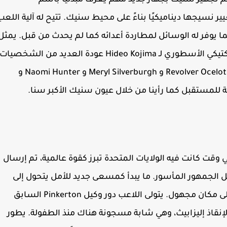
 تجهيز سنيك بجهاز جديد مهم يُعرف مبدئيًا باسم
على تغيير نسيجها ديناميكيًا بناءً على محيط سنيك. تتيح له آلية اللعب
مما يوفر له الوسائل لمطاردة أعدائه كما لم يحدث من قبل. يمثل
هذا الفصل الأخير من سلسلة أكتين التجسس التكتيكي الأسطوري لـ Hideo Kojima عودة العديد من الشخصيات
من ألعاب Metal Gear Solid السابقة بما في ذلك Revolver Ocelot و Meryl Silverburgh و Naomi Hunter و
ي وقت كانت فيه الولايات المتحدة تبرز كقوة عالمية، تم إرسال
ل الجمهور المأسور. ما يبدأ كمسعى جديد للأمل يتحول إلى
خطأ جذري حيث تختفي المدينة قريبًا في السحب إلى مكان مجهول. يتولى اللاعب دور وكيل Pinkerton السابق
المفقودة لإنقاذ إليزابيث، وهي شابة مسجونة هناك منذ الطفولة. يطور