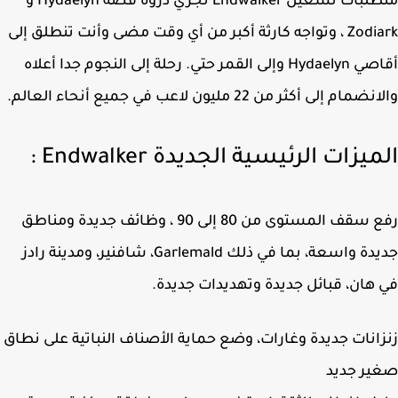
متطلبات تشغيل Endwalker تجري ذروة قصة Hydaelyn و
Zodiark ، وتواجه كارثة أكبر من أي وقت مضى وأنت تنطلق إلى
أقاصي Hydaelyn وإلى القمر حتي. رحلة إلى النجوم جدا أعلاه
ام إلى أكثر من 22 مليون لاعب في جميع أنحاء العالم.
يزات الرئيسية الجديدة Endwalker :
رفع سقف المستوى من 80 إلى 90 ، وظائف جديدة ومناطق
جديدة واسعة، بما في ذلك Garlemald، شافنير، ومدينة رادز
هان، قبائل جديدة وتهديدات جديدة.
انات جديدة وغارات، وضع حماية الأصناف النباتية على نطاق
ير جديد