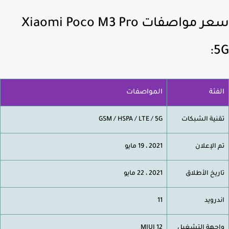
سعر مواصفات Xiaomi Poco M3 Pro
5
فئة
المواصفات
نية الشبكات
GSM / HSPA / LTE / 5G
 الإعلان
2021 ، 19 مايو
ريخ الأطلاق
2021 ، 22 مايو
درويد
11
جهة التشغيل
MIUI 12