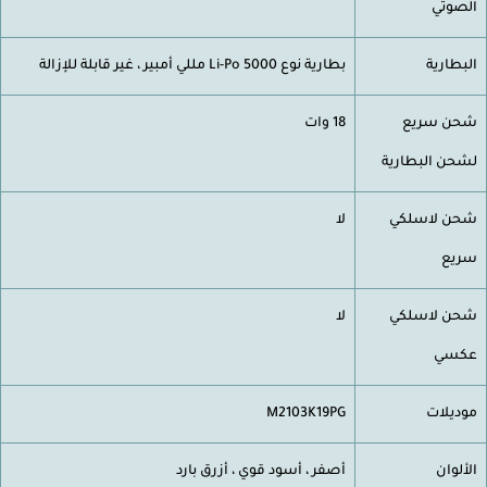
صوتي
بطارية
بطارية نوع Li-Po 5000 مللي أمبير ، غير قابلة للإزالة
ن سريع
18 وات
حن البطارية
ن لاسلكي
لا
يع
ن لاسلكي
لا
كسي
ديلات
M2103K19PG
ألوان
أصفر ، أسود قوي ، أزرق بارد