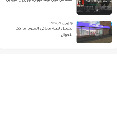
مشاكل كول أوف ديوتي: وورزون ‏موبايل
إبريل 24, 2024
تحميل لعبة محاكي السوبر ماركت
للجوال