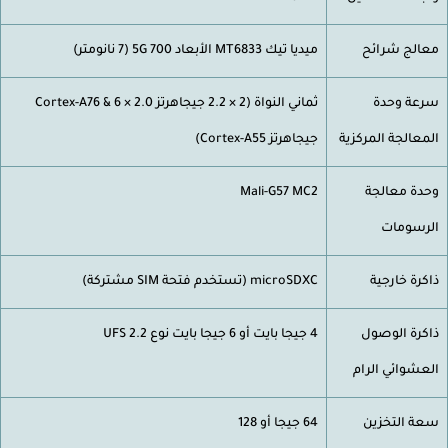
الج شرائح
ميديا ​​تيك MT6833 الأبعاد 700 5G (7 نانومتر)
عة وحدة
ثماني النواة (2 × 2.2 جيجاهرتز Cortex-A76 & 6 × 2.0
معالجة المركزية
جيجاهرتز Cortex-A55)
دة معالجة
Mali-G57 MC2
رسومات
كرة خارجية
microSDXC (تستخدم فتحة SIM مشتركة)
كرة الوصول
4 جيجا بايت أو 6 جيجا بايت نوع UFS 2.2
عشوائي الرام
ة التخزين
64 جيجا أو 128