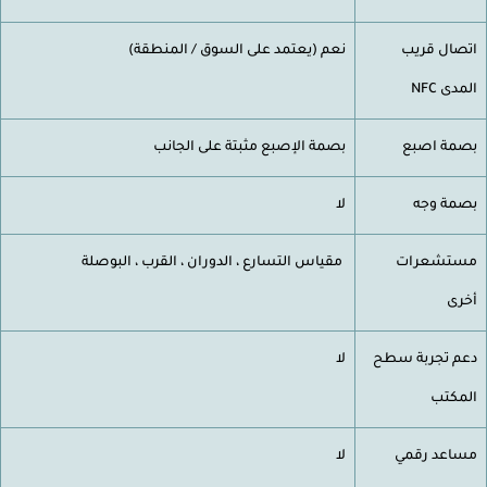
صال قريب
نعم (يعتمد على السوق / المنطقة)
دى NFC
مة اصبع
بصمة الإصبع مثبتة على الجانب
مة وجه
لا
ستشعرات
مقياس التسارع ، الدوران ، القرب ، البوصلة
رى
م تجربة سطح
لا
مكتب
اعد رقمي
لا