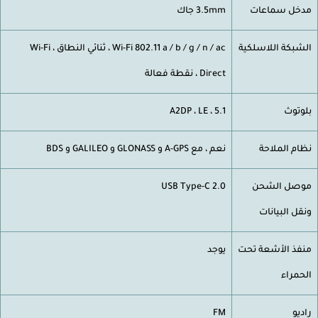
خل سماعات
3.5mm جاك
شبكة اللاسلكية
Wi-Fi 802.11 a / b / g / n / ac ، ثنائي النطاق ، Wi-Fi
Direct ، نقطة فعالة
وتوث
5.1 ، A2DP ، LE
ام الملاحة
نعم ، مع A-GPS و GLONASS و GALILEO و BDS
صل الشحن
USB Type-C 2.0
قل البيانات
فذ الأشعة تحت
يوجد
حمراء
ديو
FM