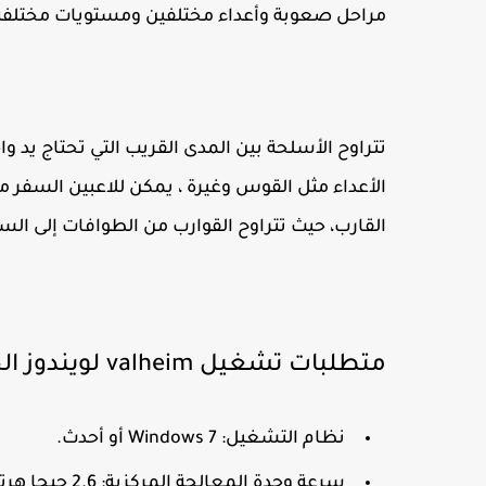
مراحل صعوبة وأعداء مختلفين ومستويات مختلفة
تتراوح الأسلحة بين المدى القريب التي تحتاج يد و
الأعداء مثل القوس وغيرة ، يمكن للاعبين السفر من
القارب، حيث تتراوح القوارب من الطوافات إلى الس
متطلبات تشغيل valheim لويندوز الحد الأدنى:
نظام التشغيل: Windows 7 أو أحدث.
سرعة وحدة المعالجة المركزية: 2.6 جيجا هرتز رباعي النواة.