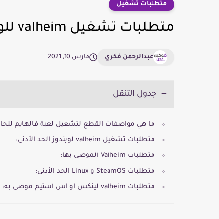
متطلبات تشغيل
متطلبات تشغيل valheim للويندوز ولينكس للكمبيوتر
عبدالرحمن فكري
مارس 10, 2021
جدول التنقل
ما هي مواصفات القطع لتشغيل لعبة فالهايم للحاسوب بنظامين الــ OS
متطلبات تشغيل valheim لويندوز الحد الأدنى:
متطلبات Valheim الموصى بها:
متطلبات SteamOS و Linux الحد الأدنى:
متطلبات valheim لينكس او اس استيم موصى به: