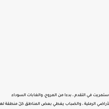
تمريت في التقدم ، بدءا من المروج، والغابات السوداء
الأراضي الرملية ، والضباب يغطي بعض المناطق كلّ منطقة لها