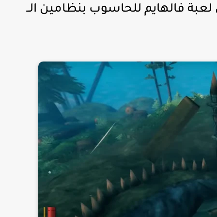
بة فالهايم للحاسوب بنظامين الــ