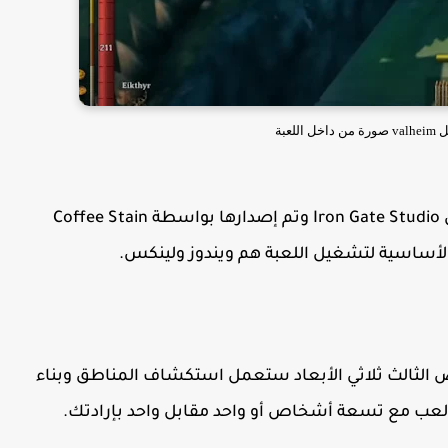
للعبة
هي لعبة البقاء على قيد الحياة تم تطويرها من قبِل Iron Gate Studio وتم إصدارها بواسطة Coffee Stain
 الثالث ثلاثي الأبعاد ستعمل استكشاف المناطق وبناء
ك العب مع تسعة أشخاص أو واحد مقابل واحد بإرادتك.