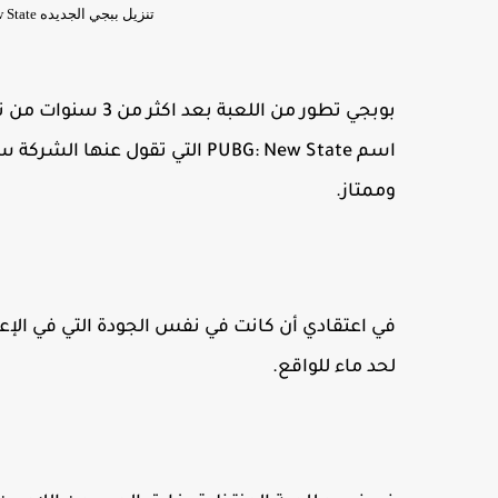
تنزيل ببجي الجديده PUBG: New State للأندرويد والايفون تسجيل مسبق
بوبجي تطور من اللع
اسم PUBG: New State التي تقول
وممتاز.
في اعتقادي أن كانت في نفس الجودة التي في الإعل
لحد ماء للواقع.