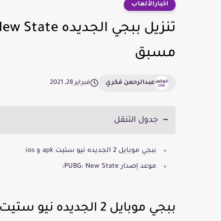
اخبارالألعاب
مسبق
عبدالرحمن فكري
فبراير 28, 2021
جدول التنقل
ببجي موبايل 2 الجديده نيو ستيت apk و ios
موعد إصدار PUBG: New State:
ببجي موبايل 2 الجديده نيو ستيت apk و ios