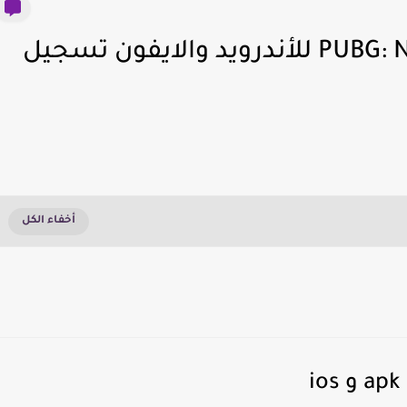
تنزيل ببجي الجديده PUBG: New State للأندرويد والايفون تسجيل