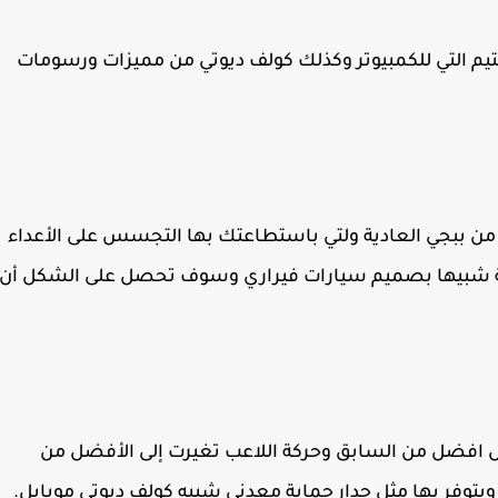
به مع ببجي ستيم التي للكمبيوتر وكذلك كولف ديوتي من مميزات ورسومات
ن ببجي العادية ولتي باستطاعتك بها التجسس على الأعداء
ركبة شبيها بصميم سيارات فيراري وسوف تحصل على الشكل أن
شكل افضل من السابق وحركة اللاعب تغيرت إلى الأفضل من
يتوفر بها مثل جدار حماية معدني شبيه كولف ديوتي موبايل.