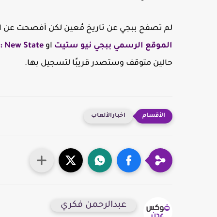
لم تصفح ببجي عن تاريخ مُعين لكن أفصحت عن السنة التي ستصدر به
الموقع الرسمي ببجي نيو ستيت
او
PUBG: New State لل
حالين متوقف وستصدر قريبًا لتسجيل بها.
اخبارالألعاب
عبدالرحمن فكري