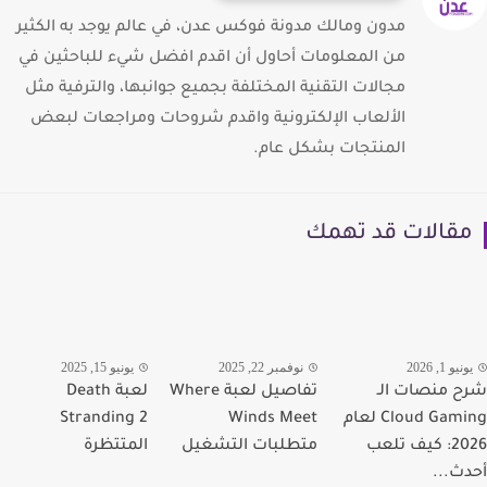
مدون ومالك مدونة فوكس عدن، في عالم يوجد به الكثير
من المعلومات أحاول أن اقدم افضل شيء للباحثين في
مجالات التقنية المختلفة بجميع جوانبها، والترفية مثل
الألعاب الإلكترونية واقدم شروحات ومراجعات لبعض
المنتجات بشكل عام.
قالات قد تهمك
يو 1, 2026
نوفمبر 22, 2025
يونيو 15, 2025
 منصات الـ
تفاصيل لعبة Where
لعبة Death
Cloud Gaming لعام
Winds Meet
Stranding 2
2026: كيف تلعب
متطلبات التشغيل
المتتظرة
ث...