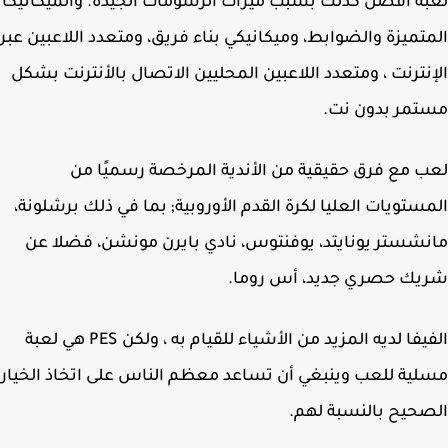
ة أفضل كذلك بسبب ميزات الرسومات الجيدة. والميكانيكا
تميزة والضوابط، وميكانيكي بناء فريق، ومتعدد اللاعبين عبر
نترنت ، ومتعدد اللاعبين المحليين الاتصال بالأنترنت بشكل
مر بدون نت.
 مع فرق حقيقية من الأندية المرخصة رسميًا من
ستويات العليا لكرة القدم الأوروبية; بما في ذلك برشلونة،
شستر يونايتد، يوفنتوس، نادي بايرن مونشن، فضلا عن
يك حصري جديد، أس روما.
الفيفا لديه المزيد من الأشياء للقيام به ، ولكن PES هي لعبة
ية للعب وينبغي أن تساعد معظم الناس على اتخاذ الخيار
حيح بالنسبة لهم.