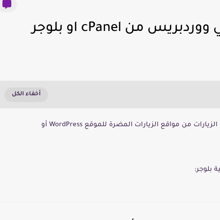
س من cPanel او بلوجر
مخاوف بشأن الزيارات غير الصالحة ، منع الإي بي أو الزيارات من مواقع الزيارات المضرة للموقع WordPress أو
ة بلوجر: