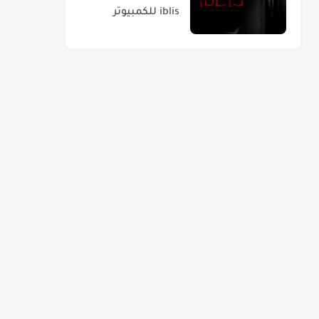
iblis للكمبيوتر