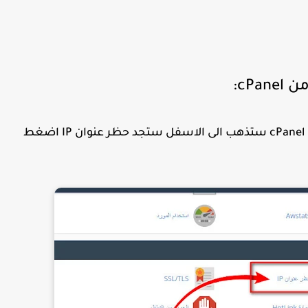
cP:
تذهب إلى الاستضافة التي أنت مشترك بها ثم إلى cPanel ستذهب الى الاسفل ستجد حظر عنوان IP اضغط