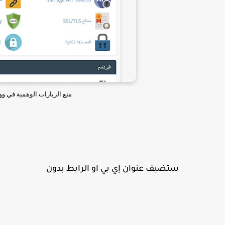
منع الزيارات الوهمية في ووردبريس من cPanel عبر
ستضيف عنوان إي بي او الرابط بدون