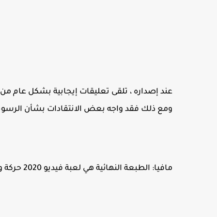
عند إصداره ، تلقى تعليقات إيجابية بشكل عام من 
ومع ذلك فقد واجه بعض الانتقادات بشأن الرسوم
مافيا: الطبعة النهائية هي لعبة فيديو 2020 حركة ومغامرة، التي وضعتها Hangar 13 ونشرت من قبل 2K Games.