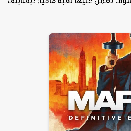
ف تعمل عليها لعبة مافيا: ديفنايتف