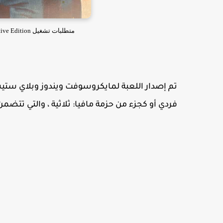
متطلبات تشغيل Mafia: Definitive Edition الطبعة الجديدة للكمبيوتر ويندوز
فردي أو كجزء من حزمة مافيا: ثلاثية ، والتي تتضمن 