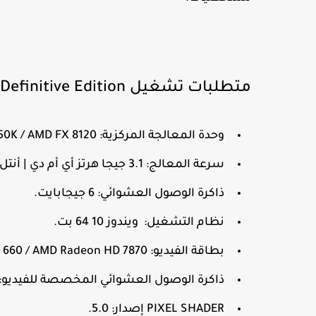
متطلبات تشغيل Mafia: Definitive Edition الحد الأدنى:
وحدة المعالجة المركزية: Intel Core-i5 2550K / AMD FX 8120.
سرعة المعالج: 3.1 جيجا هرتز أي أم دي | أنتل 3.4 جيجا هرتز.
ذاكرة الوصول العشوائي: 6 جيجابايت.
نظام التشغيل: ويندوز 10 64 بت.
بطاقة الفيديو: NVIDIA GeForce GTX 660 / AMD Radeon HD 7870.
ذاكرة الوصول العشوائي المخصصة للفيديو: 2048 ميجا بايت
PIXEL SHADER إصدار: 5.0.