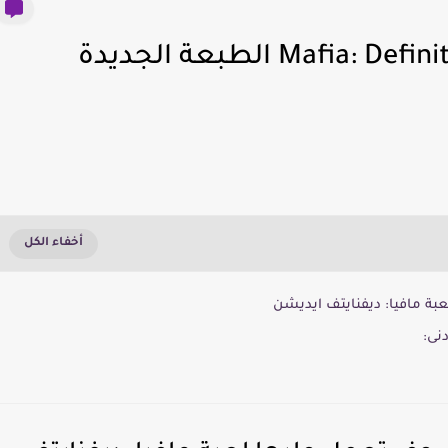
متطلبات تشغيل Mafia: Definitive Edition الطبعة الجديدة
ة مافيا: ديفنايتف ايديشن