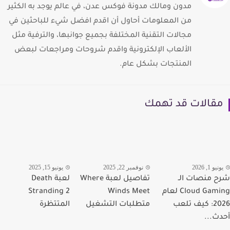
مدون ومالك مدونة فوكس عدن، في عالم يوجد به الكثير
من المعلومات أحاول أن اقدم افضل شيء للباحثين في
مجالات التقنية المختلفة بجميع جوانبها، والترفية مثل
الألعاب الإلكترونية واقدم شروحات ومراجعات لبعض
المنتجات بشكل عام.
قالات قد تهمك
يو 1, 2026
نوفمبر 22, 2025
يونيو 15, 2025
 منصات الـ
تفاصيل لعبة Where
لعبة Death
Cloud Gaming لعام
Winds Meet
Stranding 2
2026: كيف تلعب
متطلبات التشغيل
المتتظرة
ث...