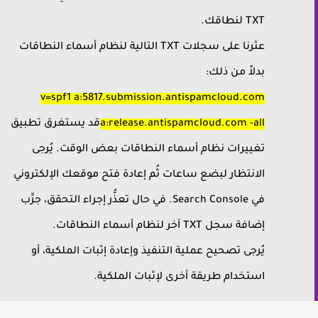
TXT لنطاقك.
عثرنا على سجلات TXT التالية لنظام أسماء النطاقات
بدلاً من ذلك:
v=spf1 a:5817.submission.antispamcloud.com
a:release.antispamcloud.com -all
قد يستغرق تطبيق
تغييرات نظام أسماء النطاقات بعض الوقت. يُرجى
الانتظار لبضع ساعات ثُم إعادة فتح موقعك الإلكتروني
في Search Console. في حال تعذُّر إجراء التحقق، جرِّب
إضافة سجل TXT آخر لنظام أسماء النطاقات.
يُرجى تصحيح عملية التنفيذ وإعادة إثبات الملكية، أو
استخدام طريقة أخرى لإثبات الملكية.