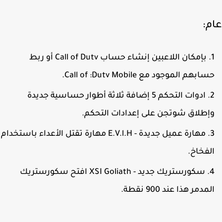
م:
بإمكان اللاعبين إنشاء حساب Call of Dutv أو ربط
سابهم الموجود مع Call of :Dutv Mobile.
ادوات التحكم 5 إضافة ثلاثة أطوار حساسية جديدة
إطلاق شوتجن على إعدادات التحكم.
مهارة عميل جديدة - E.V.l.H مهارة تقتل الأعداء باستخدام
لفخاخ.
سكورستريك جديد - XSI Goliath افتح سكورستريك
لمدمر هذا عند 900 نقطة.