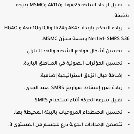
تقليل ارتداد اسلحة Tvpe25 وAk117 وMSMC بدرجة
فيفة.
زيادة التحكم بارتداد AK47 وLk24 وICR وAsm1O وHG4O
Nerfed- SMRS S3 وسعة مخزن MSMC.
تحسين أشكال مواقع الشحنة والعد التنازلي.
تحسين المؤثرات الصوتية في المناطق الباردة.
إضافة حبال انزلاق استراتيجية إضافية.
زيادة ضرر إسقاط صواريخ SMRS بعيد المدى.
تقليل سرعة الحركة أثناء استخدام SMRS.
تحسين الاصطدام المروحيات بالبيئة المحيطة بها.
تتضمن الإمدادات الجوية درع للجسم من المستوى 3.