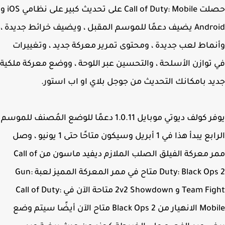
حصلت Call of Duty: Mobile على تحديث كبير على نظامي iOS و
Android يضيف دعمًا للموسم المقبل ، ويضيف خرائط جديدة ،
ماط لعب جديدة ، ومحتوى تمرير معركة جديد ، وتغييرات
توازن الأسلحة ، والتحسين عبر اللوحة ، ووضع معركة ملكية
د بامكانك التحديث من جوجل بلاي او اب استور.
يوفر كولف ديوتي موبايل 1.0.11 دعمًا للوضع المُصنف للموسم
الرابع يبدأ هذا في 1 أبريل وسيكون متاحًا حتى 1 يونيو ، وصل
ممر معركة الفيلق الصلب الملازم ديفيد ماسون من Call of
Duty: Black Ops 2 متاح في ممر المعركة المميز لعبة Gun:
Team Fight و 2v2 Showdown متاحة الآن في Call of Duty:
Mobile الانهيار من Black Ops 2 متاح الآن أيضًا سيتم وضع