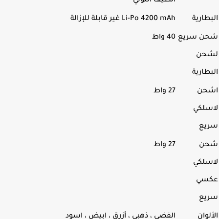
الطيف اللوني
طارية
Li-Po 4200 mAh غير قابلة للإزالة
ن سريع
40 واط
حن
طارية
حن
27 واط
سلكي
يع
ن
27 واط
سلكي
سي
يع
لوان
الفضي ، ذهبي ،
أزرق ، ابيض ، اسود