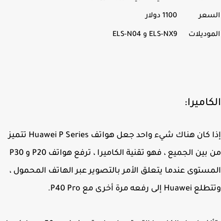
سعر
1100 دولار
وديلات
ELS-NX9 و ELS-N04
اميرا:
إذا كان هناك شيء واحد جعل هواتف Huawei P Series تتميز
من بين الجميع ، فهو تقنية الكاميرا ، ترفع هواتف P20 و P30
ستوى عندما يتعلق الأمر بالتصوير عبر الهاتف المحمول ،
إلى رفعه مرة أخرى مع P40 Pro.