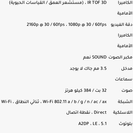
اميرا
IR TOF 3D ، (مستشعر العمق / القياسات الحيوية)
مامية
 الفيديو
2160p @ 30 / 60fps ، 1080p @ 30 / 60fps
اميرا
مامية
بر الصوت
SOUND نعم
خل
3.5 مم جاك لا يوجد
اعات
ت
32 بت / 384 كيلو هرتز
شبكة
Wi-Fi 802.11 a / b / g / n / ac / ax ، ثنائي النطاق ، Wi-Fi
اسلكية
Direct ، نقطة اتصال
وتوث
5.1 ، A2DP ، LE