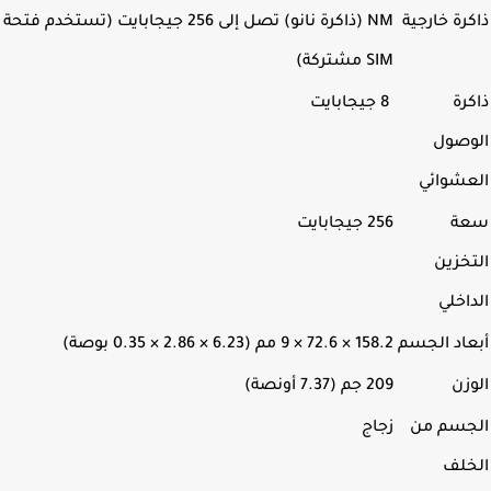
رة خارجية
NM (ذاكرة نانو) تصل إلى 256 جيجابايت (تستخدم فتحة
SIM مشتركة)
رة
8 جيجابايت
وصول
عشوائي
ة
256 جيجابايت
خزين
اخلي
اد الجسم
158.2 × 72.6 × 9 مم (6.23 × 2.86 × 0.35 بوصة)
زن
209 جم (7.37 أونصة)
جسم من
زجاج
خلف