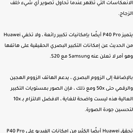
نعكاسات التي تظهر عندما تحاول تصوير أي شيء خلف
جاج.
يتميز P40 Pro أيضًا بإمكانيات تكبير رائعة ، ولا تخفي Huawei
الحديث عن إمكانات التكبير البصري الحقيقية على هاتفها
مر لا تعلن عنه Samsung مع S20.
إضافة إلى الزووم البصري ، يدعم الهاتف الزووم الهجين
والرقمي حتى 50x ومع ذلك ، فإن الصور بمستويات التكبير
العالية هذه ليست واضحة للغاية ، الافضل الالتزام بـ 10x
سين جودة الصورة.
تحقق Huawei أيضًا الكثير من إمكانات الفيديو على P40 Pro