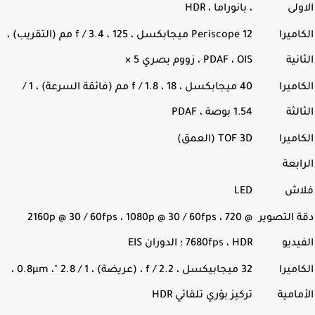
ولى
، بانوراما ، HDR
اميرا
Periscope 12 ميجابكسل ، f / 3.4 ، 125 مم (التقريب) ،
انية
PDAF ، OIS ، زووم بصري 5 ×
اميرا
الثة
1.54 بوصة ، PDAF
اميرا
TOF 3D (العمق)
ابعة
اش
LED
 التصوير
2160p @ 30 / 60fps ، 1080p @ 30 / 60fps ، 720 @
يديو
7680fps ، HDR ؛ الدوران EIS
اميرا
32 ميجابيكسل ، f / 2.2 ، (عريضة) ، 1 / ​​2.8 "، 0.8µm ،
مامية
تركيز بؤري تلقائي HDR