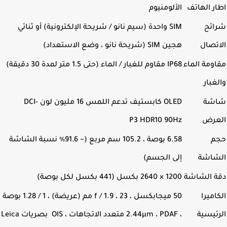
ر الهاتف
الألومنيوم
ائح
SIM واحدة (سيم نانو / شريحة الإلكترونية) أو ثنائي
تصال
هجين SIM
(شريحة نانو ، وضع الاستعداد)
ومة الماء
IP68 مقاوم للغبار / الماء (حتى 1.5 متر لمدة 30 دقيقة)
غبار
شة
OLED كابستيف تدعم اللمس 16 مليون لون
DCI-
عرض
90Hz
HDR10
P3
م
6.58 بوصة ، 105.2 سم مربع (~ 91.6٪ نسبة الشاشة
شاشة
إلى الجسم)
ة الشاشة
1200 × 2640 بكسل (441 بكسل لكل بوصة)
اميرا
50 ميجابكسل ، f / 1.9 ، 23 مم (عريضة) ، 1 / ​​1.28 بوصة
ئيسية
، 2.44µm ، PDAF متعدد الاتجاهات ، OIS بصريات Leica