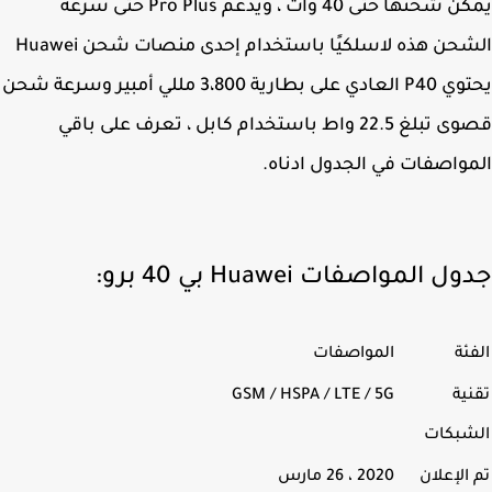
يمكن شحنها حتى 40 وات ، ويدعم Pro Plus حتى سرعة
الشحن هذه لاسلكيًا باستخدام إحدى منصات شحن Huawei
يحتوي P40 العادي على بطارية 3،800 مللي أمبير وسرعة شحن
قصوى تبلغ 22.5 واط باستخدام كابل ، تعرف على باقي
واصفات في الجدول ادناه.
 المواصفات Huawei بي 40 برو:
ئة
المواصفات
ية
GSM / HSPA / LTE / 5G
شبكات
الإعلان
2020 ، 26 مارس