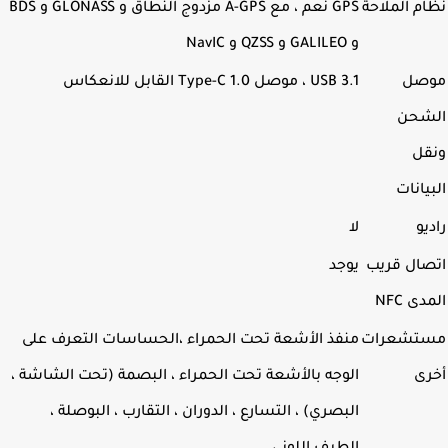
م الملاحة
GPS نعم ، مع A-GPS مزدوج النطاق و GLONASS و BDS
و GALILEO و QZSS و NavIC
صل
USB 3.1 ، موصل Type-C 1.0 القابل للانعكاس
شحن
قل
يانات
يو
لا
صال قريب
يوجد
ى NFC
تشعرات
منفذ الأشعة تحت الحمراء ،الحساسات التعرف على
رى
الوجه بالأشعة تحت الحمراء ، البصمة (تحت الشاشة ،
البصري) ، التسارع ، الدوران ، التقارب ، البوصلة ،