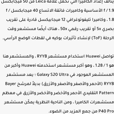
يتألف إعداد الكاميرا التي تحمل علامة Leica من 50 ميجابكسل
f / 1.9 الأساسية وكاميرات فائقة الاتساع 40 ميجابكسل f /
1.8 ، وكاميرا تليفوتوغرافي 12 ميجابيكسل قادرة على تقريب
بصري 5x أو تقريب رقمي 50x ، هناك أيضًا مستشعر وقت
 تأثيرات بوكيه في لقطات الوضع الرأسي.
تواصل Huawei استخدام مستشعر RYYB ، والمستشعر هنا
هو 1 / 1.28 ، وهو أكبر مستشعر استخدمته Huawei وأكبر من
المستشعر الموجود في Galaxy S20 Ultra ؛ يعد مستشعر
RYYB (الأحمر والأصفر والأصفر والأزرق) بديلاً لمرشح Bayer
Pattern التقليدي الأحمر والأخضر والأخضر والأزرق في معظم
شعرات الكاميرا ، ومن الناحية النظرية يمكّن مستشعر
 جمع المزيد من الضوء.