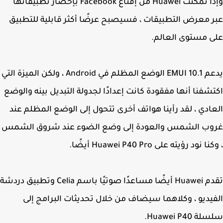
وإذا تمكنت Huawei من إقناع Facebook بإحضار تطبيقاتها
 معرض التطبيقات ، فسيصبح عرضًا أكثر قابلية للتطبيق
 مستوى العالم.
يدعم EMUI 10.1 الوضع المظلم في Android ، ولكن الميزة التي
شفنا أنها مفقودة كانت إعدادًا لجدولة التبديل بينه والوضع
ادي ، لقد رأينا هواتف أخرى تتحول إلى الوضع المظلم عند
وب الشمس والعودة إلى وضع الضوء عند شروق الشمس
 نود رؤيته على Huawei P40 Pro أيضًا.
تقدم Huawei أيضًا مساعدًا صوتيًا باسم Celia وتطبيق دردشة
يديو ، وكلاهما سيضاف من خلال تحديثات البرامج إلى
 Huawei P40.