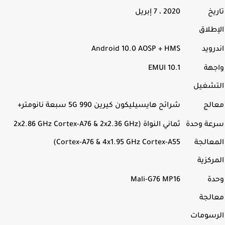
يخ
2020 ، 7 إبريل
طلاق
رويد
Android 10.0 AOSP + HMS
جهة
EMUI 10.1
تشغيل
الج
شرائح
هايسيليكون كيرين 990 5G سبعة نانومتر+
عة وحدة
ثماني النواة (2x2.86 GHz Cortex-A76 & 2x2.36 GHz
عالجة
Cortex-A76 & 4x1.95 GHz Cortex-A55)
ركزية
دة
Mali-G76 MP16
الجة
رسومات