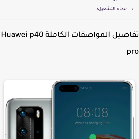
نظام التشغيل:
تفاصيل المواصفات الكاملة Huawei p40
p