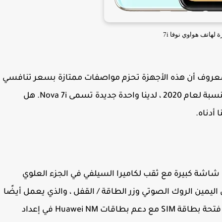
 لهاتف هواوي نوفا 7i
 المعروف أن هذه الأجهزة تحزم مواصفات ممتازة بسعر تنافسي
للغاية ، تمامًا مثل Nova 5T من العام الماضي. بالنسبة لعام 2020 ، لدينا واحدة جديدة تسمى Nova 7i. هل
أدناه.
7 مشابهة لـ Nova 5T يحتوي على شاشة كبيرة مع ثقب لكاميرا السيلفي في الجزء العلوي
اليمين الروك الصوتي وزر الطاقة / القفل ، والذي يعمل أيضًا
كمسح ضوئي لبصمات الأصابع. على اليسار توجد فتحة بطاقة SIM مع دعم بطاقات Huawei NM في إعداد