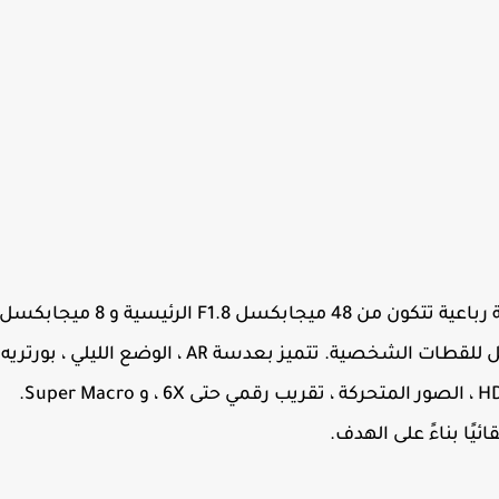
تحتوي كاميرا هواوي نوفا 7i على إعداد كاميرا خلفية رباعية تتكون من 48 ميجابكسل F1.8 الرئيسية و 8 ميجابكس
عريضة للغاية وماكرو 2 ميجابكسل و 2 ميجابكسل للقطات الشخصية. تتميز بعدسة AR ، الوضع الليلي ، بورتريه
، الوضع الاحترافي ، التصوير البطيء ، البانوراما ، HDR ، الصور المتحركة ، تقريب رقمي حتى 6X ، و Super Macro.