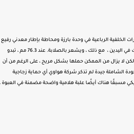
 الخلفية الرباعية في وحدة بارزة ومحاطة بإطار معدني رفيع
، في الخلف يبدو كالزجاج ولكنه ملمسة كالبلاستيك في اليدين ، مع ذلك ، ويشعر بالصلابة. عند 76.3 مم ، تبدو
ة ، تقريبًا بنفس حجم iPhone 11 Pro Max. ولكن لا يزال من الممكن حملها بشكل مريح ، على الرغم من أن
ودة الشاملة جيدة لم تذكر شركة هواوي أي حماية زجاجية
ي مسبقًا هناك أيضًا علبة هلامية واضحة مضمنة في العبوة ،