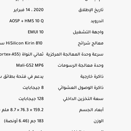
تاريخ الإطلاق
2020 ، 14 فبراير
اندرويد
AOSP + HMS 10 Q
واجهة التشغيل
EMUI 10
معالج شرائح
HiSilicon Kirin 810 سبعة نانومتر
سرعة وحدة المعالجة المركزية
ثماني النواة (2x2.27 GHz Cortex-A76 & 6x1.88 GHz Cortex-A55)
وحدة معالجة الرسومات
Mali-G52 MP6
ذاكرة خارجية
يدعم في فتحة بطائق سيم تصل إلى 256 جيجابايت
ذاكرة الوصول العشوائي
8 جيجابايت
سعة التخزين الداخلي
128 جيجابايت
أبعاد الجسم
159.2 × 76.3 × 8.7 ملم (6.27 × 3.00 × 0.34 بوصة)
الوزن
183 جم (6.46 أونصة)