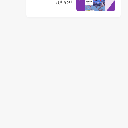
للموبايل