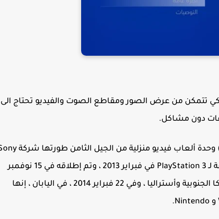
تيشن 4 الصور والفيديو لكي تتمكن من عرض الصور ومقاطع الصوت والفيديو تحتاج الى
فات دون مشاكل.
يعد PlayStation 4 (يُشار إليه اختصارًا باسم PS4) وحدة ألعاب فيديو منزلية من الجيل الثامن طورته
Interactive Entertainment. تم الإعلان عنه كخليفة لـ PlayStation 3 في فبراير 2013 ، وتم إطلاقه في 15 نوفمبر
في أمريكا الشمالية ، و 29 نوفمبر في أوروبا وأمريكا الجنوبية وأستراليا ، وفي 22 فبراير 2014 ، في اليابان ، إنها