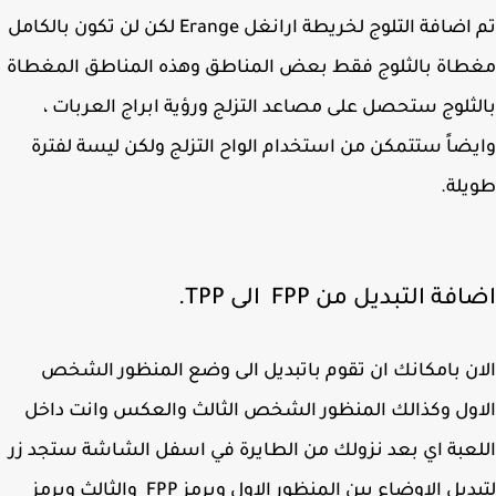
تم اضافة التلوج لخريطة ارانغل Erange لكن لن تكون بالكامل
اة بالثلوج فقط بعض المناطق وهذه المناطق المغطاة
ثلوج ستحصل على مصاعد التزلج ورؤية ابراج العربات ،
ضاً ستتمكن من استخدام الواح التزلج ولكن ليسة لفترة
لة.
ة التبديل من FPP الى TPP.
ن بامكانك ان تقوم باتبديل الى وضع المنظور الشخص
ول وكذالك المنظور الشخص الثالث والعكس وانت داخل
عبة اي بعد نزولك من الطايرة في اسفل الشاشة ستجد زر
لتبديل الاوضاع بين المنظور الاول ويرمز FPP والثالث ويرمز