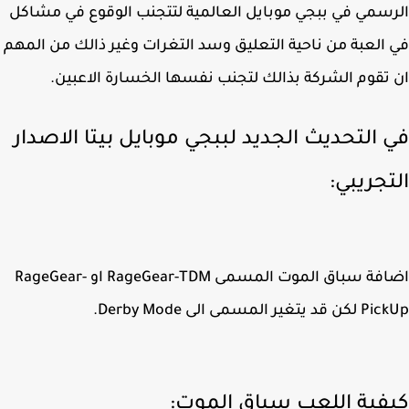
سمي في ببجي موبايل العالمية لتتجنب الوقوع في مشاكل
العبة من ناحية التعليق وسد التغرات وغير ذالك من المهم
تقوم الشركة بذالك لتجنب نفسها الخسارة الاعبين.
 التحديث الجديد لببجي موبايل بيتا الاصدار
تجريبي:
اضافة سباق الموت المسمى RageGear-TDM او RageGear-
تغير المسمى الى Derby Mode.
فية اللعب سباق الموت: