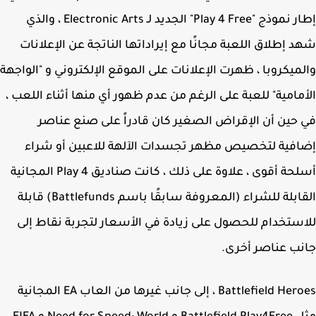
إطار نموذج "Play 4 Free" الجديد لـ Electronic Arts ، والذي
 إطلاق اللعبة مجانًا مع إيراداتها الناتجة عن الإعلانات
ميكروبا ، ظهرت الإعلانات على الموقع الإلكتروني و "الواجهة
مامية" للعبة على الرغم من عدم ظهور أي منها أثناء اللعب ،
حين أن الإقراض الصغير كان قادراً على صنع عناصر
فية لتخصيص مظهر تجسدات الآلهة للاعبين أو شراء
أسلحة أقوى ، علاوة على ذلك ، كانت صناديق Play 4 المجانية
القابلة للشراء (المعروفة سابقًا باسم Battlefunds) قابلة
ستخدام للحصول على زيادة في الأسعار لتجربة نقاط إلى
ب عناصر أخرى.
Battlefield Heroes ، إلى جانب غيرها من العاب EA المجانية