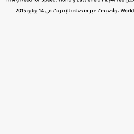
مثل Battlefield Play4Free و Need for Speed: World و FIFA
صلة بالإنترنت في 14 يوليو 2015.