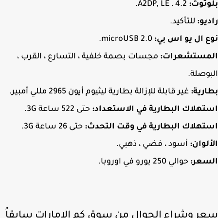
توث:
4.2 ، A2DP, LE.
يو:
للتأكيد.
 ال يو اس بي:
microUSB 2.0.
مستشعرات:
مجسات بصمة خلفية ، التسارع ، القرب ،
وصلة.
رية:
غير قابلة للإزالة بطارية ليثيوم أيون 2965 مللي أمبير.
هلاك البطارية في الاستعداد:
حتى 522 ساعة 3G.
هلاك البطارية في وقت التحدث:
حتى 26 ساعة 3G.
لوان:
أسود ، فضي ، ذهبي.
سعر:
حوالي 250 يورو في اوروبا.
ر وشراء الجوال من سوق كم الامارات سابقاً