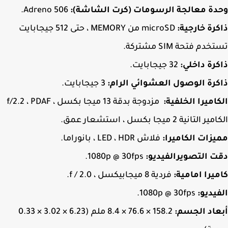
دة معالجة الرسومات (كرت الشاشة):
Adreno 506.
رة خارجية:
microSD من MEMORY ، حتى 512 جيجابايت
دم فتحة SIM مشتركة.
رة داخلي:
32 جيجابايت.
رة الوصول العشوائي الرام:
3 جيجابايت.
اميرا الخلفية:
مزدوجة بدقة 13 ميجا بكسل ، f/2.2 ، PDAF
التانية 2 ميجا بكسل ، استشعار عمق.
زات الكاميرا:
فلاش LED ، HDR ، بانوراما.
 التصويرالفيديو:
1080p @ 30fps.
يرا امامية:
فردية 8 ميجابيكسل ، f / 2.0.
يديو:
1080p @ 30fps.
اد الجسم:
158.2 × 76.6 × 8.4 ملم (6.23 × 3.02 × 0.33