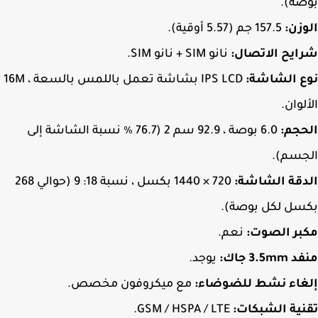
ة).
زن:
157.5 جم (5.57 أوقية).
يح الاتصال:
نانو SIM + نانو SIM.
ع الشاشة:
IPS LCD بشاشة تعمل باللمس بالسعة ، 16M
لوان.
جم:
6.0 بوصة ، 92.9 سم 2 (76.7 ٪ نسبة الشاشة إلى
جسم).
دقة الشاشة:
720 × 1440 بكسل ، نسبة 18: 9 (حوالي 268
سل لكل بوصة).
بر الصوت:
نعم.
3.5 جاك:
يوجد.
غاء نشط للضوضاء:
مع ميكروفون مخصص.
ية الشبكات:
GSM / HSPA / LTE.