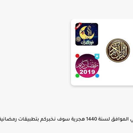
بمناسبة حلول الشهر الكريم رمضان 2019 في الموافق لسنة 1440 هجرية سوف نخبركم بتطبيقات رمضاني