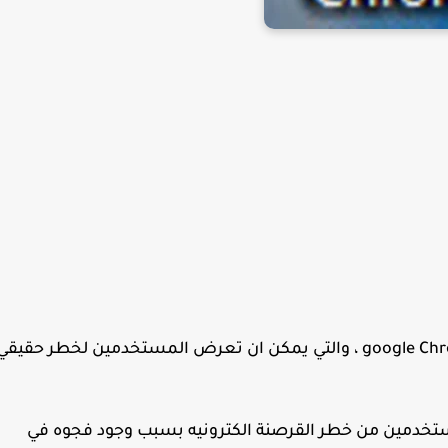
حذرت google من القرصنة الكترونيه من google Chrome ، والتي يمكن ان تعرض المستخدمين لخطر حقيق
كبار مهندسي الأمن في Google المستخدمين من خطر القرصنة الكترونيه بسبب وجود فجوه في