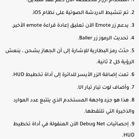
استخدام أزرار مخصصة الآن دعم عقد للتبديل.
تم تنشيط الدردشة الصوتية على نظام iOS.
يدعم زر Emote الآن تعليق إعادة قراءة emote الأخير.
تحديث الرموز زر Baller.
حدّث رمز البطارية للإشارة إلى أن الجهاز يشحن ، ينعش
لرؤية كل 2 ثانية.
تمت إضافة الزر الأيسر للدائرة إلى أداة تخطيط HUD.
وأضاف لوت تيار تيار UI.
هذا هو جزء واجهة المستخدم الذي يتتبع عدد الموارد
الذخيرة التي تلتقطها.
إحصائيات Debug Net الآن المنقولة في أداة تخطيط
HUD