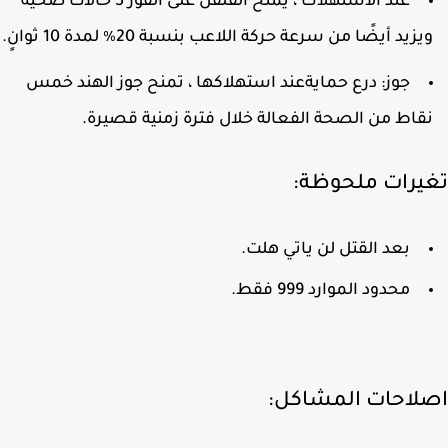
عند الاستهلاك ، يمنح الفلفل على الفور 5 حالات صحية
يزيد أيضًا من سرعة حركة اللاعب بنسبة 20٪ لمدة 10 ثوانٍ.
جوز: درع حمايةعند استهلاكها ، تمنح جوز الهند خمس
قاط من الصحة الفعالة خلال فترة زمنية قصيرة.
يرات ملحوظة:
بعد القتل لن ياتي هلت.
محدود الموارد 999 فقط.
لاحات المشاكل: