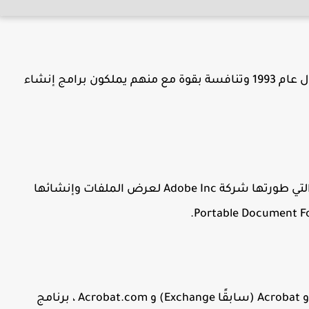
عن البرنامج تاريخ الاصدار الاول: تاريخ الاصدار الاول عام 1993 وتنافسة بقوة مع منهم يملكون برامج إنشاء
هي مجموعة من برامج التطبيقات وخدمات الويب التي طورتها شركة Adobe Inc لعرض الملفات وإنشائها
تتكون العائلة من Acrobat Reader (قارئ سابقًا) و Acrobat (سابقًا Exchange) و Acrobat.com ، برنامج