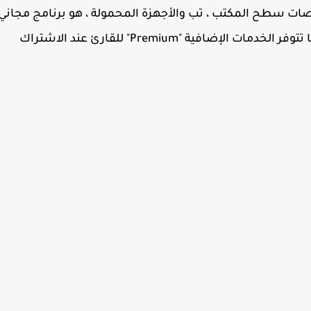
ديد من منصات سطح المكتب ، تب والأجهزة المحمولة ، هو برنامج مجاني
؛ يدعم عرض ملفات PDF وطباعتها والتعليق عليها تتوفر الخدمات الإضافية "Premium" للقارئ عند الاشتراك