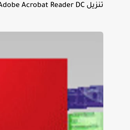
تنزيل Adobe Acrobat Reader DC للماك أو إس و الويندوز للحاسوب