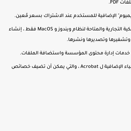
 PDF.
يوم" الإضافية للمستخدم عند الاشتراك بسعر مُعين.
تستطيع برمجيات "أدوبي أكروباتط" ذات الملكية التجارية والمتاحة لنظام ويندوز و MacOS فقط ، إنشاء
ن خدمات إدارة محتوى المؤسسة واستضافة الملفات.
تسمح "ادوبي" للجهات الخارجية بتطوير الاشياء الإضافية ل Acrobat ، والتي يمكن أن تضيف خصائص