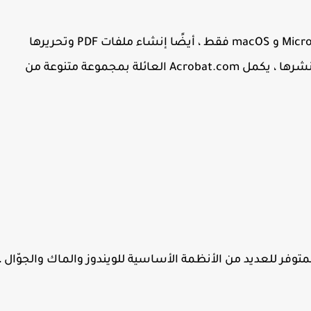
يمكن لـ Acrobat التجاري ، المتاح لـ Microsoft Windows و macOS فقط ، أيضًا إنشاء ملفات PDF وتحريرها
وتحويلها وتوقيعها رقميًا وتشفيرها وتصديرها ونشرها ، يكمل Acrobat.com العائلة بمجموعة متنوعة من
Acrobat  الأساسي ، والمتوفر للعديد من الأنظمة الأساسية للويندوز والماك والجوّال ،