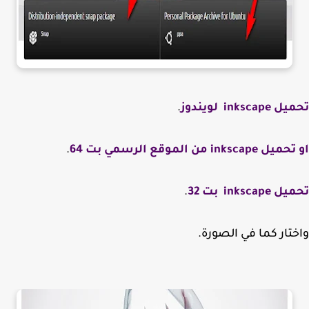
inksca لويندوز
.
inkscap من الموقع الرسمي بت 64
.
inkscap بت 32
.
تار كما في الصورة.