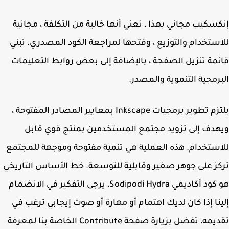
سكيب مجاني بهذا ، نعني أنها خالية من التكلفة ، مجانية
ستخدام والتوزيع ، وفتحها لمراجعة الكود المصدري. تبني
مة تنزيل الصفحة ، بالإضافة إلى بعض روابط التعليمات
رمجية التنموية والمصدر.
يلتزم تطوير برمجيات Inkscape بمعايير المصادر المفتوحة ،
دف إلى تزويد مجتمع المستخدمين بمنتج قوي قابل
ستخدام. هذه العملية هي تنمية مفتوحة وموجهة للمجتمع
ز على جوهر صغير وقابلية للتوسعة. خط الأساس التاريخي
هو كود أكاديمي Sodipodi Hydra، يرجى التفكير في الانضمام
نا إذا كان لديك اهتمام أو مهارة أو صوت إيجابي ترغب في
تقديمه، تفضل بزيارة صفحة Contribute الخاصة بنا لمعرفة