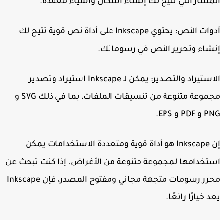
سار التي تتيح لك إنشاء أشكال وأشياء معقدة.
أدوات النص: يحتوي Inkscape على أداة نص قوية تتيح لك
اء وتحرير النص في رسوماتك.
الاستيراد والتصدير: يمكن لـ Inkscape استيراد وتصدير
مجموعة متنوعة من تنسيقات الملفات، بما في ذلك SVG و
 و EPS.
إن Inkscape هو أداة قوية ومتعددة الاستخدامات يمكن
خدامها لمجموعة متنوعة من الأغراض. إذا كنت تبحث عن
محرر رسومات متجهة مجاني ومفتوح المصدر، فإن Inkscape
 خيارًا رائعًا.