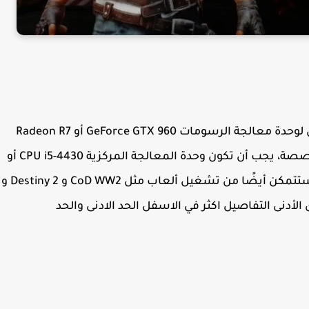
إذا كنت تريد تشغيل PUBG ، فستحتاج إلى حد أدنى لوحدة معالجة الرسومات GeForce GTX 960 أو Radeon R7
370 مع ما لا يقل عن 2 جيجابايت من الذاكرة المخصصة، يجب أن تكون وحدة المعالجة المركزية CPU i5-4430 أو
AMD FX-6300، وإذا كان لديك هذا المواصفات ، فستتمكن أيضًا من تشغيل ألعاب مثل CoD WW2 و Destiny 2 و
أقل عند المستوى الأدنى التفاصيل اكثر في الاسفل الحد الادنى والحد