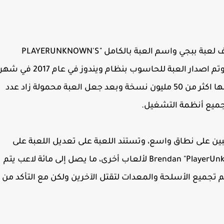
الجميع من محبين الالعاب اون لاين باتر رويل يعرف لعبة ببجي واسم العبة بالكامل "PLAYERUNKNOWN'S
BATTLEGROUNDS" وتم اختصار الاسم الى PUBG وتم اصدار العبة للحاسوب بنظام ويندوز في عام 2017 في شه
مارس ولتي حققت مبيعات رائعة لشركة اذا بيع منها اكثر من 50 مليون نسخة وبعد جعل العبة محمولة زاد عدد
للاعبين على نطاق واسع، وتستند اللعبة على تعديل اللعبة على
غرار اللعبة الملكية سابقا من قبل Brendan "PlayerUnknown" Greene لألعاب أخرى، ما يصل إلى مائة لاعب يتم
تجميع الأسلحة والمعدات لتقتل الآخرين ولكن مع التأكد من