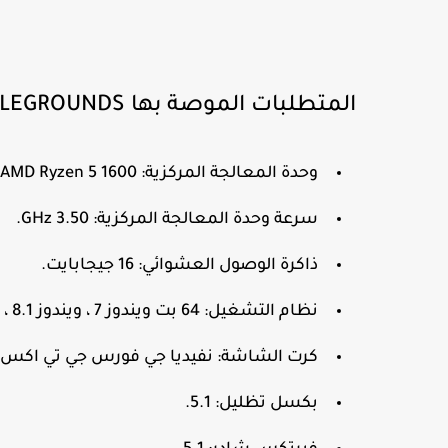
المتطلبات الموصة بها PLAYERUNKNOWN'S BATTLEGROUNDS:
وحدة المعالجة المركزية: Intel Core i5-6600K / AMD Ryzen 5 1600.
سرعة وحدة المعالجة المركزية: 3.50 GHz.
ذاكرة الوصول العشوائي: 16 جيجابايت.
نظام التشغيل: 64 بت ويندوز 7 ، ويندوز 8.1 ، ويندوز 10.
كرت الشاشة: نفيديا جي فورس جي تي اكس 1060 3 جيجابايت / أيه إم دي راديون آر إكس 580 4 جيجابايت
بكسل تظليل: 5.1.