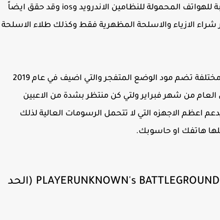
بعد الشهرة التي وصلة اليها اللعبة تم اصدار اللعبة للهواتف المحمولة للنظامين الاندرويد وios وقد حقق ايضاً
بر شراء الازياء والاسلحة المظهرية فقط وكذلك طلاء الاسلحة
كما اللعبة تحتوي على الكثير من المودات واوضاع مختلفة تضم مود الوضع المتفجر والتي اضيف في عام 2019
العام من شهر فبراير ولتي كن منتظر بشدة من الاعبين
دعم اعظم الاجهزه التي لا تتحمل الرسومات العالية لذلك
ها هاتفك او حاسوبك.
في ما يلي متطلبات التشغيل لعبة PLAYERUNKNOWN's BATTLEGROUNDS (الحد