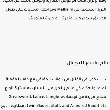
قم بإنزال مئات الوحوش الضارية وحوش ،ابحث عن الحياة
البرية المتنوعة في Malheim ومواجهة التحديات على طول
لطريق سواء كنت متدربًا ، أو حارسًا متمرسًا.
لم واسع للتجوال:
الدخول في القتال في الوقت الحقيقي مع كاميرا مقفلة
تماما وتأخذك في عالم رينجرز من النسيان ، ماستر 6 أنواع
سلاح فريدة من نوعها: Greatsword، Lance، Longbow،
Twin Blades، Staff، and Armored Gauntlets. مطاردة ، ذبح