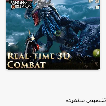
صيص مظهرك: