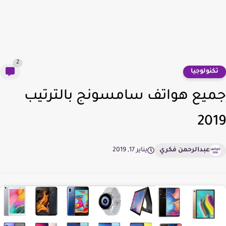
2
كنولوجيا
يع هواتف سامسونج بالترتيب
20
عبدالرحمن فكري
يناير 17, 2019