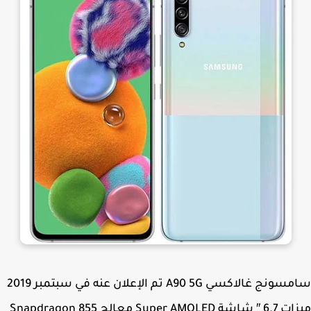
سامسونج غالاكسي A90 5G تم الإعلان عنه في سبتمبر 2019
ميزات 6.7 ″ شاشة Super AMOLED معالج Snapdragon 855