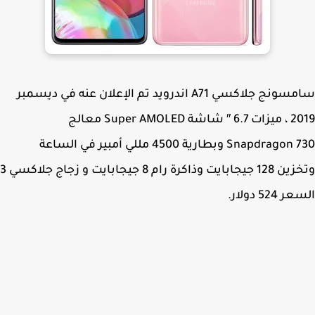
سامسونج جلاكسي A71 اندرويد تم الإعلان عنه في ديسمبر
2019 ، ميزات 6.7 ″ شاشة Super AMOLED معالج
Snapdragon 730 وبطارية 4500 مللي أمبير في الساعة
وتخزين 128 جيجابايت وذاكرة رام 8 جيجابايت و زجاج جلاكسي 3
524 دولار.