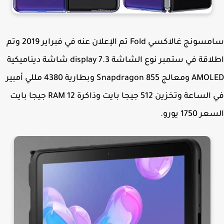
سامسونج غالاكسي Fold تم الإعلان عنه في فبراير 2019 وتم
اطلاقة في ستمبر نوع الشاشة 7.3 display شاشة ديناميكية
AMOLED ومعالج Snapdragon 855 وبطارية 4380 مللي أمبير
في الساعة وتخزين 512 جيجا بايت وذاكرة RAM 12 جيجا بايت
1750 يورو.