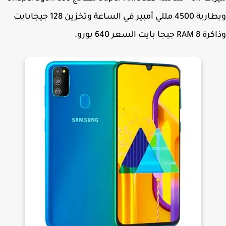
وبطارية 4500 مللي أمبير في الساعة وتخزين 128 جيجابايت
يجا بايت السعر 640 يورو.