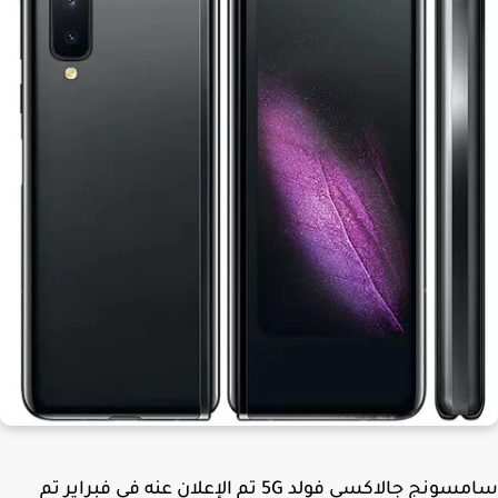
سامسونج جالاكسي فولد 5G تم الإعلان عنه في فبراير تم