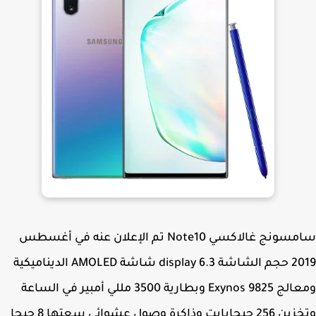
سامسونج غالاكسي Note10 تم الإعلان عنه في أغسطس
2019 حجم الشاشة 6.3 display شاشة AMOLED الديناميكية
ومعالج Exynos 9825 وبطارية 3500 مللي أمبير في الساعة
وتخزين 256 جيجابايت وذاكرة وصول عشوائي سعتها 8 جيجا