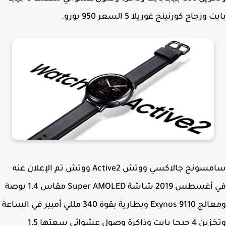
وزجاج كورنينج غوريلا 5 السعر 950 يورو.
سامسونج جالاكسي ووتش Active2 ووتش تم الإعلان عنه
في أغسطس 2019 شاشة Super AMOLED مقاس 1.4 بوصة
ومعالج Exynos 9110 وبطارية بقوة 340 مللي أمبير في الساعة
وتخزين 4 جيجا بايت وذاكرة وصول عشوائي سعتها 1.5