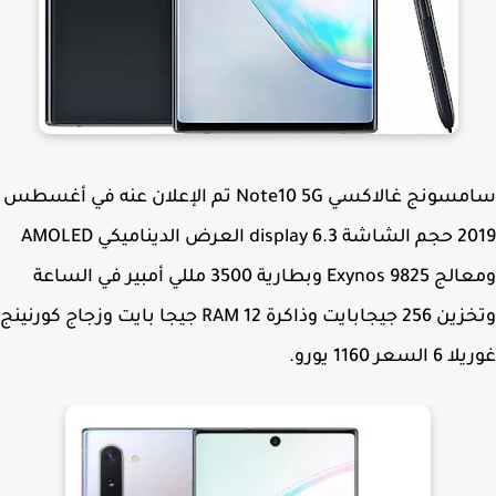
سامسونج غالاكسي Note10 5G تم الإعلان عنه في أغسطس
2019 حجم الشاشة 6.3 display العرض الديناميكي AMOLED
ومعالج Exynos 9825 وبطارية 3500 مللي أمبير في الساعة
وتخزين 256 جيجابايت وذاكرة RAM 12 جيجا بايت وزجاج كورنينج
لسعر 1160 يورو.