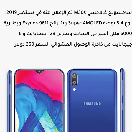
سامسونج غالاكسي M30s تم الإعلان عنه في سبتمبر 2019.
نوع 6.4 بوصة Super AMOLED وشرائح Exynos 9611 وبطارية
6000 مللي أمبير في الساعة وتخزين 128 جيجابايت و 6
ابايت من ذاكرة الوصول العشوائي السعر 260 دولار.