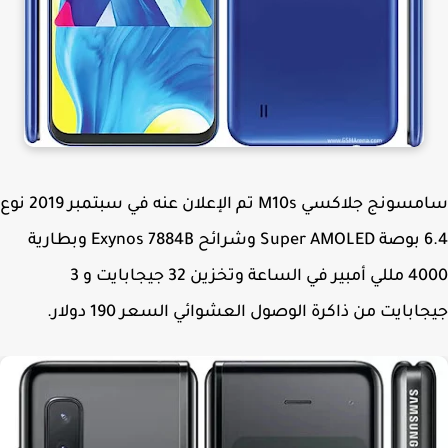
سامسونج جلاكسي M10s تم الإعلان عنه في سبتمبر 2019 نوع
6.4 بوصة Super AMOLED وشرائح Exynos 7884B وبطارية
4000 مللي أمبير في الساعة وتخزين 32 جيجابايت و 3
ابايت من ذاكرة الوصول العشوائي السعر 190 دولار.