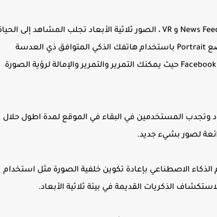
بدأنا اليوم في طرح صور ثلاثية الأبعاد في كل من News Feed و VR ، الصور ثلاثية الأبعاد تجلب المشاهد إلى الحيا
بعمق وحركة / ما عليك سوى التقاط صورة في وضع Portrait باستخدام هاتفك الذكي المتوافق ذي العدسة
المزدوجة ، ثم المشاركة كصورة ثلاثية الأبعاد على Facebook حيث يمكنك التمرير والتمرير والإمالة لرؤية الصورة
اد وتجدب المستخدمين في البقاء في الموقع لمدة اطول حلال
ئعة لصور بشيء جديد.
 الذكاء الاصطناعي بإعادة تكوين خلفية الصورة مثل استخدام
تكشاف الذكريات القديمة في بيئة ثلاثية الأبعاد.