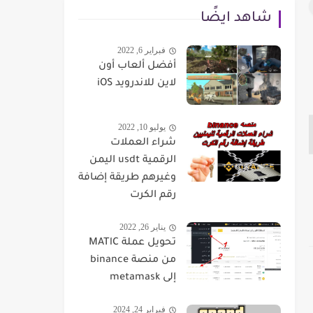
شاهد ايضًا
فبراير 6, 2022
أفضل ألعاب أون
لاين للاندرويد iOS
يوليو 10, 2022
شراء العملات
الرقمية usdt اليمن
وغيرهم طريقة إضافة
رقم الكرت
يناير 26, 2022
تحويل عملة MATlC
من منصة binance
إلى metamask
فبراير 24, 2024