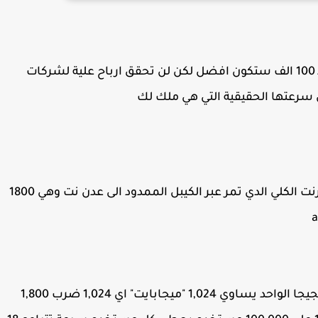
ملاحظة : السرعة اذا هي تابثه لكل مستخدم من الـ 100 الف ستكون افضل لكن لن تحقق ارباح علية لشركات
سرعتها الحقيقية التي هي ملك لك
بعملية حسابية بسيطة اولان كم تبلغ سرعة الانترنت الكلي الدي تمر عبر الكيبل الممدود الى عدن نت وهي 1800
1,800 "جيجابايت" تساوي 1,843,200 "ميجابايت"، الجيجا الواحد يساوي 1,024 "ميجابايت" اي 1,024 ضرب 1,800