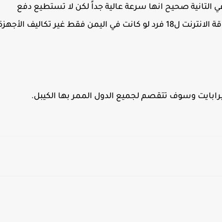
تنزيل الملفات بسرعة 100 "جيجا" في التانية صحيح انها سرعة عالية جداً لكن لا تستطيع دفع
كلفتها ولو الدولة فتحت السرعة الخارقة لانتهت باقة الانترنت ل18 فرد لو كانت في اليمن فقط غير تكاليف الأجهز